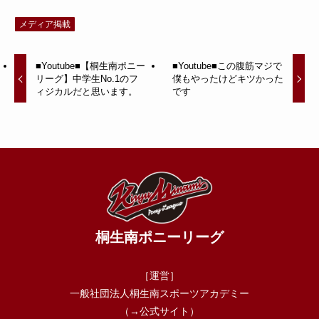
メディア掲載
■Youtube■【桐生南ポニー
■Youtube■この腹筋マジで
リーグ】中学生No.1のフ
僕もやったけどキツかった
ィジカルだと思います。
です
桐生南ポニーリーグ
［運営］
一般社団法人桐生南スポーツアカデミー
（→
公式サイト
）