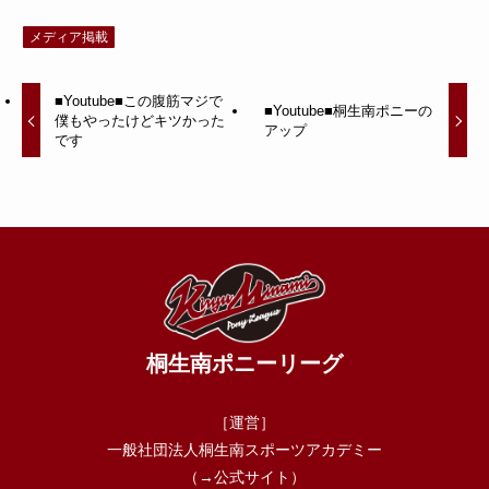
メディア掲載
■Youtube■この腹筋マジで
■Youtube■桐生南ポニーの
僕もやったけどキツかった
アップ
です
桐生南ポニーリーグ
［運営］
一般社団法人桐生南スポーツアカデミー
（→
公式サイト
）